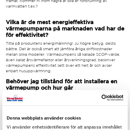
framåt. Kommer ni inom några år öka er förbrukning av
varmvatten t.ex.?
Vilka är de mest energieffektiva
värmepumparna på marknaden vad har de
för effektivitet?
Titta på produktens energimärkning! Ju högre betyg, desto
bättre. Det är också smart att jämföra årliga driftkostnader
mellan olika modeller. Värmepumpens så kallade SCOP-värde,
även kallat årsvärmefaktor eller årsverkningsgrad, beskriver
värmepumpens effektivitet sett över ett helt år och avser
enbart husuppvärmning.
Behöver jag tillstånd för att installera en
värmepump och hur går
installationsprocessen till?
Beroende på var du bor och vilken typ av pump du väljer,
kan tillstånd krävas. Vi kan guida dig så att du kan söka om rätt
tillstånd och vi ser även till att följa säkerhetsprotokoll och
Denna webbplats använder cookies
förskrifter. Här kan du läsa om
hur en installation går till.
Vi använder enhetsidentifierare för att anpassa innehållet