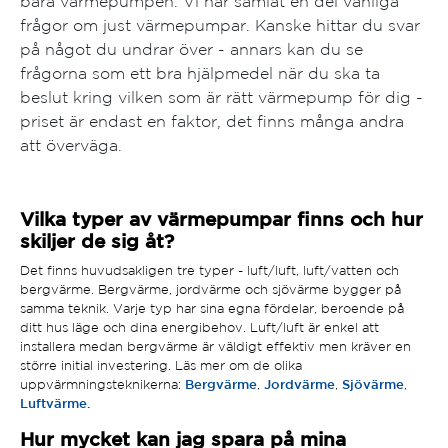
bara värmepumpen. Vi har samlat en del vanliga
frågor om just värmepumpar. Kanske hittar du svar
på något du undrar över - annars kan du se
frågorna som ett bra hjälpmedel när du ska ta
beslut kring vilken som är rätt värmepump för dig -
priset är endast en faktor, det finns många andra
att överväga.
Vilka typer av värmepumpar finns och hur
skiljer de sig åt?
Det finns huvudsakligen tre typer - luft/luft, luft/vatten och
bergvärme. Bergvärme, jordvärme och sjövärme bygger på
samma teknik. Varje typ har sina egna fördelar, beroende på
ditt hus läge och dina energibehov. Luft/luft är enkel att
installera medan bergvärme är väldigt effektiv men kräver en
större initial investering. Läs mer om de olika
uppvärmningsteknikerna:
Bergvärme
,
Jordvärme
,
Sjövärme
,
Luftvärme.
Hur mycket kan jag spara på mina