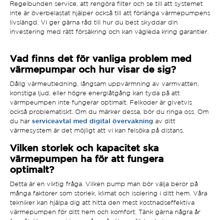
Regelbunden service, att rengöra filter och se till att systemet
inte är överbelastat hjälper också till att förlänga värmepumpens
livslängd. Vi ger gärna råd till hur du best skyddar din
investering med rätt försäkring och kan vägleda kring garantier.
Vad finns det för vanliga problem med
värmepumpar och hur visar de sig?
Dålig värmeutledning, långsam uppvärmning av varmvatten,
konstiga ljud, eller högre energiåtgång kan tyda på att
värmpeumpen inte fungerar optimalt. Felkoder är givetvis
också problematiskt. Om du märker dessa, bör du ringa oss. Om
du har
serviceavtal med digital övervakning
av ditt
värmesystem är det möjligt att vi kan felsöka på distans.
Vilken storlek och kapacitet ska
värmepumpen ha för att fungera
optimalt?
Detta är en viktig fråga. Vilken pump man bör välja beror på
många faktorer som storlek, klimat och isolering i ditt hem. Våra
tekniker kan hjälpa dig att hitta den mest kostnadseffektiva
värmepumpen för ditt hem och komfort. Tänk gärna några år