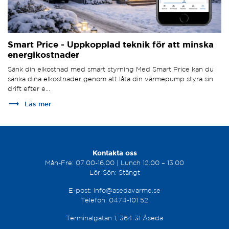
Smart Price - Uppkopplad teknik för att minska
energikostnader
Sänk din elkostnad med smart styrning Med Smart Price kan du
sänka dina elkostnader genom att låta din värmepump styra sin
drift efter e...
trending_flat
Läs mer
Kontakta oss
Mån-Fre: 07.00-16.00 | Lunch 12.00 – 13.00
Lör-Sön: Stängt
E-post:
info@asedavarme.se
Telefon:
0474-
101 52
Terminalgatan 1, 364 31 Åseda