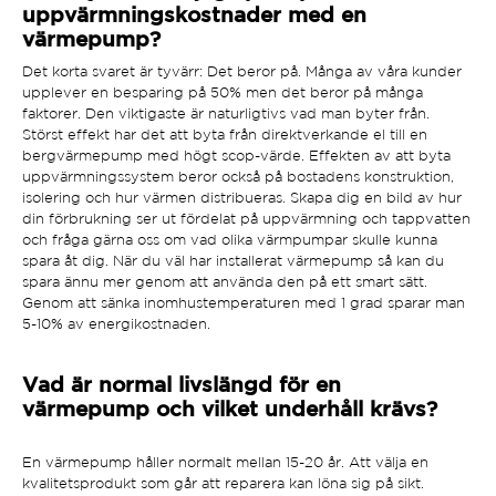
uppvärmningskostnader med en
värmepump?
Det korta svaret är tyvärr: Det beror på. Många av våra kunder
upplever en besparing på 50% men det beror på många
faktorer. Den viktigaste är naturligtivs vad man byter från.
Störst effekt har det att byta från direktverkande el till en
bergvärmepump med högt scop-värde. Effekten av att byta
uppvärmningssystem beror också på bostadens konstruktion,
isolering och hur värmen distribueras. Skapa dig en bild av hur
din förbrukning ser ut fördelat på uppvärmning och tappvatten
och fråga gärna oss om vad olika värmpumpar skulle kunna
spara åt dig. När du väl har installerat värmepump så kan du
spara ännu mer genom att använda den på ett smart sätt.
Genom att sänka inomhustemperaturen med 1 grad sparar man
5-10% av energikostnaden.
Vad är normal livslängd för en
värmepump och vilket underhåll krävs?
En värmepump håller normalt mellan 15-20 år. Att välja en
kvalitetsprodukt som går att reparera kan löna sig på sikt.