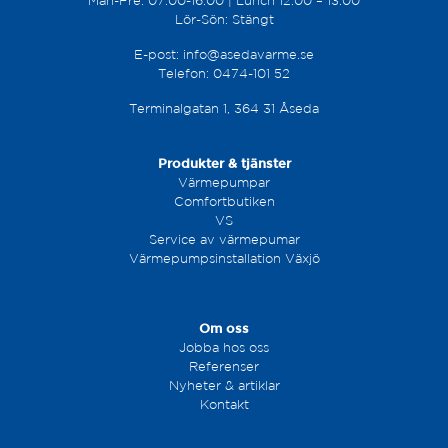
Mån-Fre: 07.00-16.00 | Lunch 12.00 – 13.00
Lör-Sön: Stängt
E-post:
info@asedavarme.se
Telefon:
0474-
101 52
Terminalgatan 1, 364 31 Åseda
Produkter & tjänster
Värmepumpar
Comfortbutiken
VS
Service av värmepumar
Värmepumpsinstallation Växjö
Om oss
Jobba hos oss
Referenser
Nyheter & artiklar
Kontakt