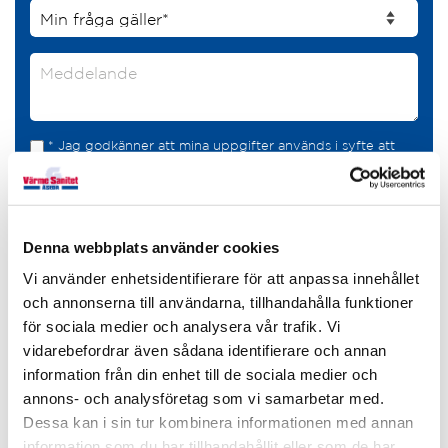
* Jag godkänner att mina uppgifter används i syfte att
komma i kontakt med mig.
Denna webbplats använder cookies
Vi använder enhetsidentifierare för att anpassa innehållet
Besök oss
och annonserna till användarna, tillhandahålla funktioner
Terminalgatan 1, 364 31 Åseda
för sociala medier och analysera vår trafik. Vi
Vår butik är numera stängd men du är varmt välkommen att
vidarebefordrar även sådana identifierare och annan
besöka vår
nätbutik
och göra dina inköp där.
information från din enhet till de sociala medier och
annons- och analysföretag som vi samarbetar med.
Dessa kan i sin tur kombinera informationen med annan
information som du har tillhandahållit eller som de har